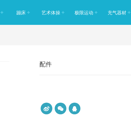
蹦床
艺术体操
极限运动
充气器材
体操
标准蹦床
攀岩器材
充气垫
辅助
单跳板
跑酷器材
桨板
体操
双蹦床
场地器材
配件
配件
长蹦床
小蹦床
开口蹦床
充气蹦床
蹦床配件