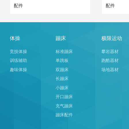
配件
配件
体操
蹦床
极限运动
竞技体操
标准蹦床
攀岩器材
训练辅助
单跳板
跑酷器材
趣味体操
双蹦床
场地器材
长蹦床
小蹦床
开口蹦床
充气蹦床
蹦床配件