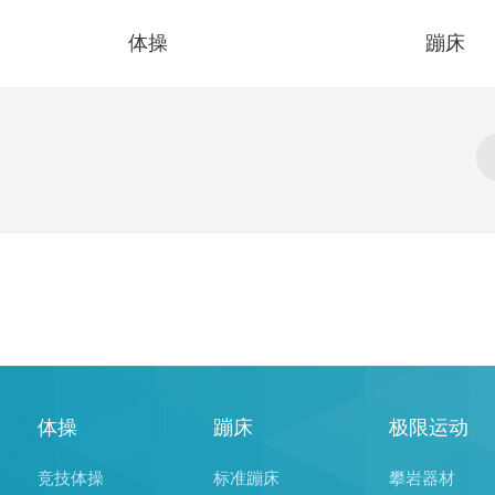
体操
蹦床
体操
蹦床
极限运动
竞技体操
标准蹦床
攀岩器材