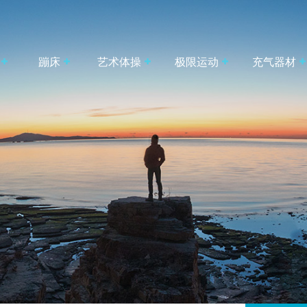
蹦床
艺术体操
极限运动
充气器材
体操
标准蹦床
攀岩器材
充气垫
辅助
单跳板
跑酷器材
桨板
体操
双蹦床
场地器材
配件
长蹦床
小蹦床
开口蹦床
充气蹦床