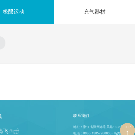
极限运动
充气器材
操
联系我们
地址：浙江省湖州市彩凤路1398号
年高飞画册
电话：0086-13857280633 (高先生)