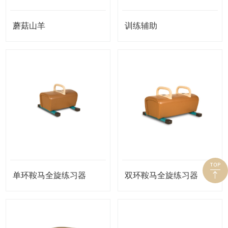
蘑菇山羊
训练辅助
单环鞍马全旋练习器
双环鞍马全旋练习器