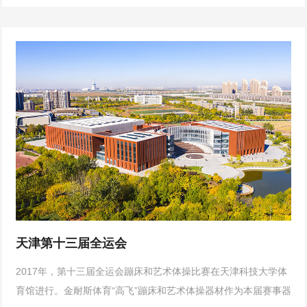
天津第十三届全运会
2017年，第十三届全运会蹦床和艺术体操比赛在天津科技大学体
育馆进行。金耐斯体育“高飞”蹦床和艺术体操器材作为本届赛事器