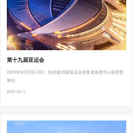
第十九届亚运会
2023年10月2日-3日，杭州第19届亚运会在黄龙体育中心体育馆
举行。
2023-10-11