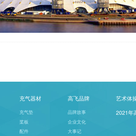
充气器材
高飞品牌
艺术体
2021
充气垫
品牌故事
桨板
企业文化
配件
大事记