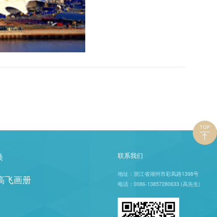
操
联系我们
地址：浙江省湖州市彩凤路1398号
年高飞画册
电话：0086-13857280633 (高先生)