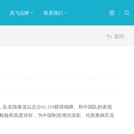
高飞品牌
联系我们
品牌故事
返回
企业文化
大事记
资质认证
，队友陆春龙以总分61.319获得铜牌。和中国队的表现
分检验和高度评价，为中国制造增光添彩。伦敦奥林匹克