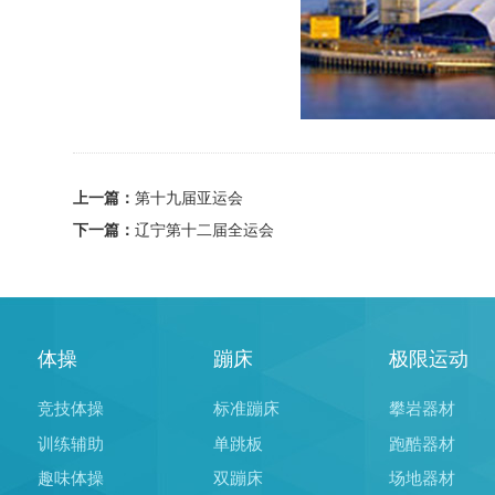
上一篇：
第十九届亚运会
下一篇：
辽宁第十二届全运会
体操
蹦床
极限运动
竞技体操
标准蹦床
攀岩器材
训练辅助
单跳板
跑酷器材
趣味体操
双蹦床
场地器材