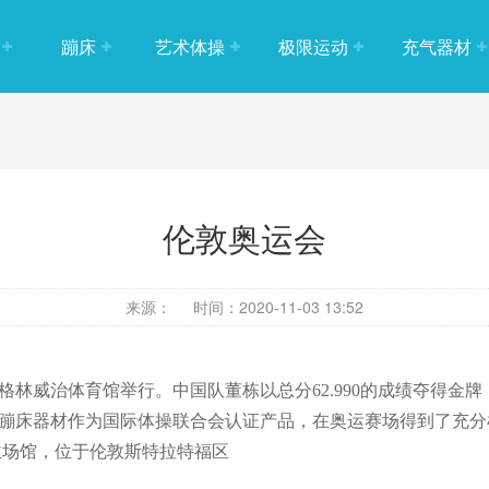
蹦床
艺术体操
极限运动
充气器材
体操
标准蹦床
攀岩器材
充气垫
辅助
单跳板
跑酷器材
桨板
体操
双蹦床
场地器材
配件
伦敦奥运会
长蹦床
小蹦床
来源：
时间：2020-11-03 13:52
开口蹦床
充气蹦床
格林威治体育馆举行。中国队董栋以总分62.990的成绩夺得金牌
飞”蹦床器材作为国际体操联合会认证产品，在奥运赛场得到了充
蹦床配件
主场馆，位于伦敦斯特拉特福区