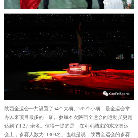
陕西全运会一共设置了54个大项、595个小项，是全运会举
办以来项目最多的一届。参加本次陕西全运会的运动员更是
达到了1.2万余名。值得一提的是，在刚刚结束的东京奥运
会上，参赛人数为11309名。也就是说，陕西全运会的参赛